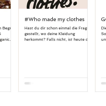
#Who made my clothes
G
m Begriff
Hast du dir schon einmal die Frage
Di
gestellt, wo deine Kleidung
So
ganic
herkommt? Falls nicht, ist heute der
un
richtige Zeitpunkt!
Di