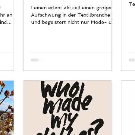
Te
zeitlose Eleganz
t
Leinen erlebt aktuell einen großen
ei
hr an
Aufschwung in der Textilbranche
daf
ind
und begeistert nicht nur Mode- und
e
Interior-Liebhaber, sondern auch...