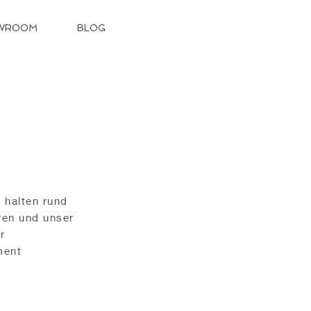
WROOM
BLOG
 halten rund
ren und unser
r
ment