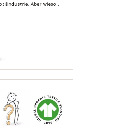
xtilindustrie. Aber wieso
gentlich? Wir haben die Gründe
ür...