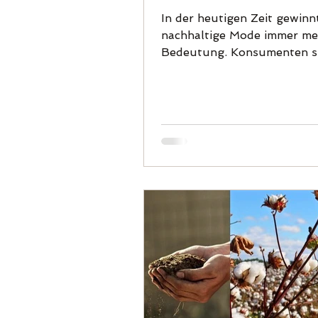
umweltfreundliche
In der heutigen Zeit gewinn
Kleidung herstellen
nachhaltige Mode immer me
Bedeutung. Konsumenten s
zunehmend besorgt über di
Auswirkungen ihrer...